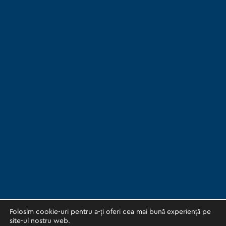
Folosim cookie-uri pentru a-ți oferi cea mai bună experiență pe
site-ul nostru web.