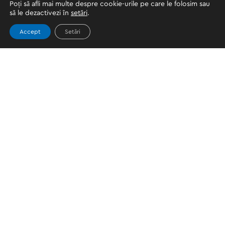
Poți să afli mai multe despre cookie-urile pe care le folosim sau
să le dezactivezi în
setări
.
Accept
Setări
Topics
PORTOFEL PERSONAL
CUM SĂ ÎNCEPEȚI
PROCES DE VERIFICARE