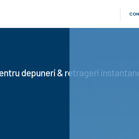
CON
entru depuneri & retrageri instantan