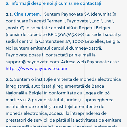
2. Informații despre noi și cum să ne contactați
2.1.
Cine suntem.
Suntem Paynovate SA (denumită în
continuare în acești Termeni „Paynovate”, „noi”, „ne”,
„nostru”), o societate constituită în Regatul Belgiei
(număr de societate BE 0506.763.929) cu sediul social și
sediul central la Cantersteen 47, 1000 Bruxelles, Belgia.
Noi suntem emitentul cardului dumneavoastră.
Paynovate poate fi contactată prin e-mail la
support@paynovate.com. Adresa web Paynovate este
https://www.paynovate.com
2.2. Suntem o instituție emitentă de monedă electronică
înregistrată, autorizată și reglementată de Banca
Națională a Belgiei în conformitate cu Legea din 26
martie 2018 privind statutul juridic și supravegherea
instituțiilor de credit și a instituțiilor emitente de
monedă electronică, accesul la întreprinderea de
prestatori de servicii de plată și la activitatea de emitere