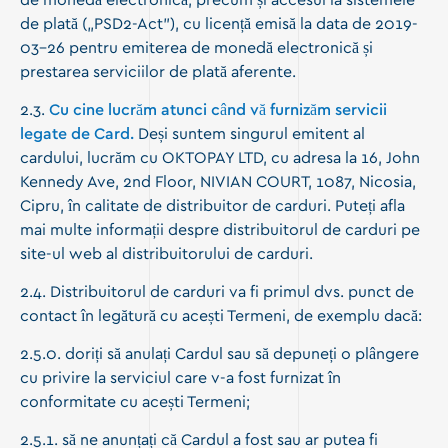
de monedă electronică, precum și accesul la sistemele
de plată („PSD2-Act”), cu licență emisă la data de 2019-
03-26 pentru emiterea de monedă electronică și
prestarea serviciilor de plată aferente.
2.3.
Cu cine lucrăm atunci când vă furnizăm servicii
legate de Card.
Deși suntem singurul emitent al
cardului, lucrăm cu OKTOPAY LTD, cu adresa la
16, John
Kennedy Ave, 2nd Floor, NIVIAN COURT, 1087
, Nicosia,
Cipru, în calitate de distribuitor de carduri. Puteți afla
mai multe informații despre distribuitorul de carduri pe
site-ul web al distribuitorului de carduri.
2.4. Distribuitorul de carduri va fi primul dvs. punct de
contact în legătură cu acești Termeni, de exemplu dacă:
2.5.0. doriți să anulați Cardul sau să depuneți o plângere
cu privire la serviciul care v-a fost furnizat în
conformitate cu acești Termeni;
2.5.1. să ne anunțați că Cardul a fost sau ar putea fi