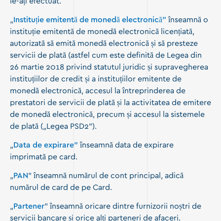
le-ați efectuat.
„
Instituție emitentă de monedă electronică”
înseamnă o
instituție emitentă de monedă electronică licențiată,
autorizată să emită monedă electronică și să presteze
servicii de plată (astfel cum este definită de Legea din
26 martie 2018 privind statutul juridic și supravegherea
instituțiilor de credit și a instituțiilor emitente de
monedă electronică, accesul la întreprinderea de
prestatori de servicii de plată și la activitatea de emitere
de monedă electronică, precum și accesul la sistemele
de plată („Legea PSD2”).
„
Data de expirare”
înseamnă data de expirare
imprimată pe card.
„
PAN
” înseamnă numărul de cont principal, adică
numărul de card de pe Card.
„
Partener
” înseamnă oricare dintre furnizorii noștri de
servicii bancare și orice alți parteneri de afaceri.