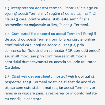
1.3
. Interpretarea acestor termeni
. Pentru a înțelege cu
ușurință acești Termeni, vă rugăm să consultați mai întâi
clauza 3 care, printre altele, stabilește semnificația
termenilor cu majuscule utilizați în acești Termeni.
1.4.
Cum puteți fi de acord cu acești Termeni?
Puteți fi
de acord cu acești Termeni prin bifarea căsuței online
confirmând că sunteți de acord cu aceștia, prin
semnarea lor (folosind un semnatar PDF, cerneală umedă
sau în alt mod) sau prin confirmarea în alt mod a
acordului dumneavoastră cu aceștia sau prin utilizarea
Cardului.
1.5.
Când veți deveni clientul nostru?
Veți fi obligat să
respectați acești Termeni odată ce ați fost de acord cu
ei, așa cum este stabilit mai sus, iar acești Termeni vor
rămâne în vigoare până la rezilierea lor în conformitate
cu condițiile acestora.