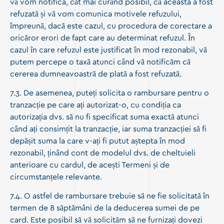
vă vom notifica, cât mai curând posibil, că aceasta a fost
refuzată și vă vom comunica motivele refuzului,
împreună, dacă este cazul, cu procedura de corectare a
oricăror erori de fapt care au determinat refuzul. În
cazul în care refuzul este justificat în mod rezonabil, vă
putem percepe o taxă atunci când vă notificăm că
cererea dumneavoastră de plată a fost refuzată.
7.3. De asemenea, puteți solicita o rambursare pentru o
tranzacție pe care ați autorizat-o, cu condiția ca
autorizația dvs. să nu fi specificat suma exactă atunci
când ați consimțit la tranzacție, iar suma tranzacției să fi
depășit suma la care v-ați fi putut aștepta în mod
rezonabil, ținând cont de modelul dvs. de cheltuieli
anterioare cu cardul, de acești Termeni și de
circumstanțele relevante.
7.4. O astfel de rambursare trebuie să ne fie solicitată în
termen de 8 săptămâni de la deducerea sumei de pe
card. Este posibil să vă solicităm să ne furnizați dovezi