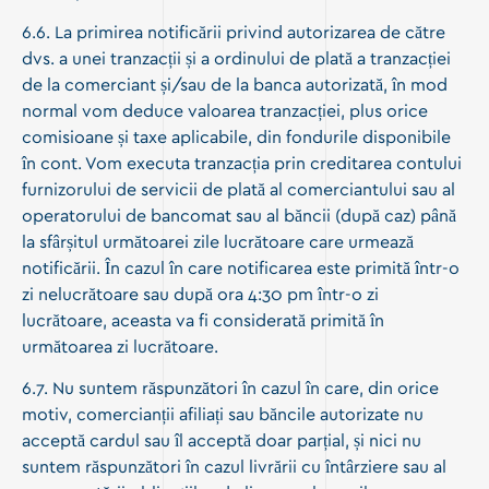
6.6. La primirea notificării privind autorizarea de către
dvs. a unei tranzacții și a ordinului de plată a tranzacției
de la comerciant și/sau de la banca autorizată, în mod
normal vom deduce valoarea tranzacției, plus orice
comisioane și taxe aplicabile, din fondurile disponibile
în cont. Vom executa tranzacția prin creditarea contului
furnizorului de servicii de plată al comerciantului sau al
operatorului de bancomat sau al băncii (după caz) până
la sfârșitul următoarei zile lucrătoare care urmează
notificării. În cazul în care notificarea este primită într-o
zi nelucrătoare sau după ora 4:30 pm într-o zi
lucrătoare, aceasta va fi considerată primită în
următoarea zi lucrătoare.
6.7. Nu suntem răspunzători în cazul în care, din orice
motiv, comercianții afiliați sau băncile autorizate nu
acceptă cardul sau îl acceptă doar parțial, și nici nu
suntem răspunzători în cazul livrării cu întârziere sau al