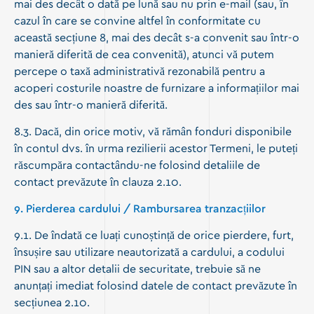
mai des decât o dată pe lună sau nu prin e-mail (sau, în
cazul în care se convine altfel în conformitate cu
această secțiune 8, mai des decât s-a convenit sau într-o
manieră diferită de cea convenită), atunci vă putem
percepe o taxă administrativă rezonabilă pentru a
acoperi costurile noastre de furnizare a informațiilor mai
des sau într-o manieră diferită.
8.3. Dacă, din orice motiv, vă rămân fonduri disponibile
în contul dvs. în urma rezilierii acestor Termeni, le puteți
răscumpăra contactându-ne folosind detaliile de
contact prevăzute în clauza 2.10.
9. Pierderea cardului / Rambursarea tranzacțiilor
9.1. De îndată ce luați cunoștință de orice pierdere, furt,
însușire sau utilizare neautorizată a cardului, a codului
PIN sau a altor detalii de securitate, trebuie să ne
anunțați imediat folosind datele de contact prevăzute în
secțiunea 2.10.