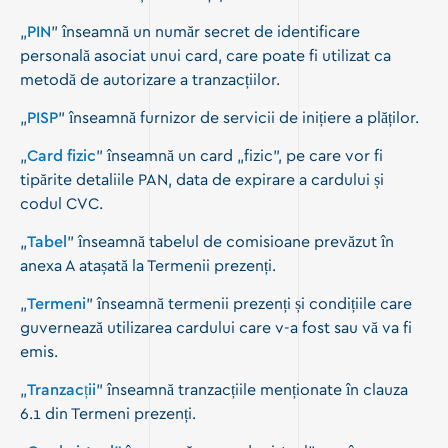
„
PIN
” înseamnă un număr secret de identificare
personală asociat unui card, care poate fi utilizat ca
metodă de autorizare a tranzacțiilor.
„
PISP
” înseamnă furnizor de servicii de inițiere a plăților.
„
Card fizic
” înseamnă un card „fizic”, pe care vor fi
tipărite detaliile PAN, data de expirare a cardului și
codul CVC.
„
Tabel
” înseamnă tabelul de comisioane prevăzut în
anexa A atașată la Termenii prezenți.
„
Termeni
” înseamnă termenii prezenți și condițiile care
guvernează utilizarea cardului care v-a fost sau vă va fi
emis.
„
Tranzacții
” înseamnă tranzacțiile menționate în clauza
6.1 din Termeni prezenți.