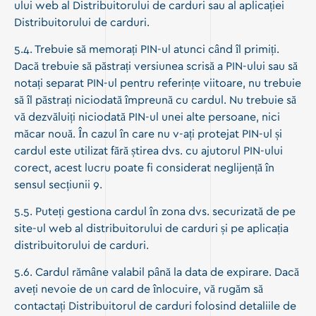
ului web al Distribuitorului de carduri sau al aplicației
Distribuitorului de carduri.
5.4. Trebuie să memorați PIN-ul atunci când îl primiți.
Dacă trebuie să păstrați versiunea scrisă a PIN-ului sau să
notați separat PIN-ul pentru referințe viitoare, nu trebuie
să îl păstrați niciodată împreună cu cardul. Nu trebuie să
vă dezvăluiți niciodată PIN-ul unei alte persoane, nici
măcar nouă. În cazul în care nu v-ați protejat PIN-ul și
cardul este utilizat fără știrea dvs. cu ajutorul PIN-ului
corect, acest lucru poate fi considerat neglijență în
sensul secțiunii 9.
5.5. Puteți gestiona cardul în zona dvs. securizată de pe
site-ul web al distribuitorului de carduri și pe aplicația
distribuitorului de carduri.
5.6. Cardul rămâne valabil până la data de expirare. Dacă
aveți nevoie de un card de înlocuire, vă rugăm să
contactați Distribuitorul de carduri folosind detaliile de