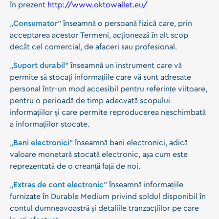
în prezent
http://www.oktowallet.eu/
„
Consumator
” înseamnă o persoană fizică care, prin
acceptarea acestor Termeni, acționează în alt scop
decât cel comercial, de afaceri sau profesional.
„
Suport durabil
” înseamnă un instrument care vă
permite să stocați informațiile care vă sunt adresate
personal într-un mod accesibil pentru referințe viitoare,
pentru o perioadă de timp adecvată scopului
informațiilor și care permite reproducerea neschimbată
a informațiilor stocate.
„
Bani electronici
” înseamnă bani electronici, adică
valoare monetară stocată electronic, așa cum este
reprezentată de o creanță față de noi.
„
Extras de cont electronic
” înseamnă informațiile
furnizate în Durable Medium privind soldul disponibil în
contul dumneavoastră și detaliile tranzacțiilor pe care