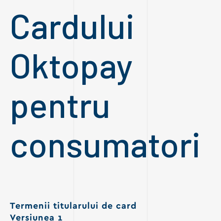
Cardului
Oktopay
pentru
consumatori
Termenii titularului de card
Versiunea 1