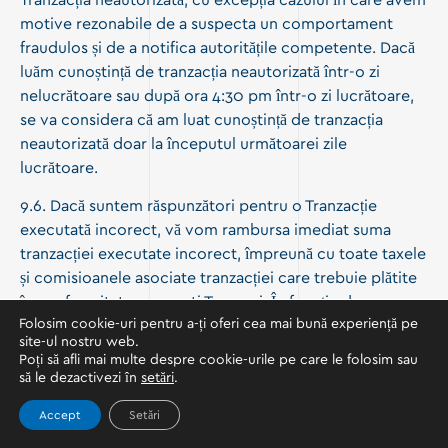
Tranzacția neautorizată, cu excepția cazului în care avem
motive rezonabile de a suspecta un comportament
fraudulos și de a notifica autoritățile competente. Dacă
luăm cunoștință de tranzacția neautorizată într-o zi
nelucrătoare sau după ora 4:30 pm într-o zi lucrătoare,
se va considera că am luat cunoștință de tranzacția
neautorizată doar la începutul următoarei zile
lucrătoare.
9.6. Dacă suntem răspunzători pentru o Tranzacție
executată incorect, vă vom rambursa imediat suma
tranzacției executate incorect, împreună cu toate taxele
și comisioanele asociate tranzacției care trebuie plătite
în conformitate cu acești Termeni. În funcție de
Folosim cookie-uri pentru a-ți oferi cea mai bună experiență pe
circumstanțe, este posibil să vă solicităm să completați
site-ul nostru web.
un formular de declarare a litigiului referitor la tranzacția
Poți să afli mai multe despre cookie-urile pe care le folosim sau
executată incorect. Putem efectua o investigație fie
să le dezactivezi în
setări
.
înainte, fie după ce a fost stabilită sau efectuată orice
Accept
Setări
rambursare. Vă vom informa cât mai curând posibil
despre rezultatul unei astfel de investigații.