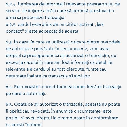
6.2.4. furnizarea de informații relevante prestatorului de
servicii de inițiere a plății care să permită acestuia din
urmă să proceseze tranzacția;
6.2.5. cardul este atins de un cititor activat „fără
contact” și este acceptat de acesta.
6.3. În cazul în care se utilizează oricare dintre metodele
de autorizare prevăzute în secțiunea 6.2, vom avea
dreptul să presupunem că ați autorizat o tranzacție, cu
excepția cazului în care am fost informați că detaliile
relevante ale cardului au fost pierdute, furate sau
deturnate înainte ca tranzacția să aibă loc.
6.4. Recunoașteți corectitudinea sumei fiecărei tranzacții
pe care o autorizați.
6.5. Odată ce ați autorizat o tranzacție, aceasta nu poate
fi oprită sau revocată. În anumite circumstanțe, este
posibil să aveți dreptul la o rambursare în conformitate
cu acești Termeni.