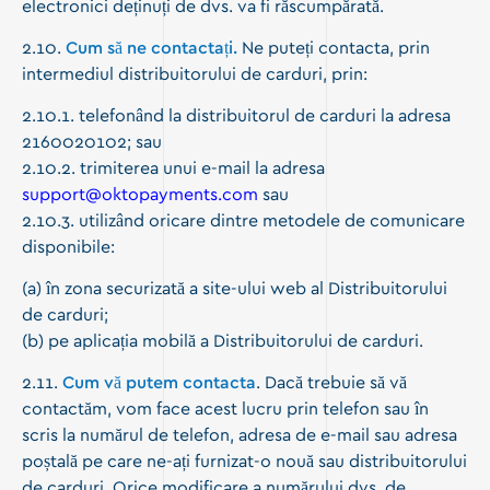
electronici deținuți de dvs. va fi răscumpărată.
2.10.
Cum să ne contactați.
Ne puteți contacta, prin
intermediul distribuitorului de carduri, prin:
2.10.1. telefonând la distribuitorul de carduri la adresa
2160020102; sau
2.10.2. trimiterea unui e-mail la adresa
support@oktopayments.com
sau
2.10.3. utilizând oricare dintre metodele de comunicare
disponibile:
(a) în zona securizată a site-ului web al Distribuitorului
de carduri;
(b) pe aplicația mobilă a Distribuitorului de carduri.
2.11.
Cum vă putem contacta
. Dacă trebuie să vă
contactăm, vom face acest lucru prin telefon sau în
scris la numărul de telefon, adresa de e-mail sau adresa
poștală pe care ne-ați furnizat-o nouă sau distribuitorului
de carduri. Orice modificare a numărului dvs. de