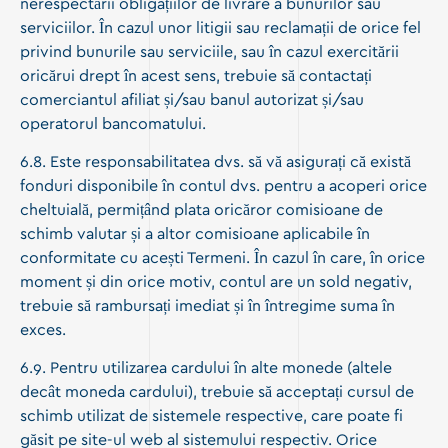
nerespectării obligațiilor de livrare a bunurilor sau
serviciilor. În cazul unor litigii sau reclamații de orice fel
privind bunurile sau serviciile, sau în cazul exercitării
oricărui drept în acest sens, trebuie să contactați
comerciantul afiliat și/sau banul autorizat și/sau
operatorul bancomatului.
6.8. Este responsabilitatea dvs. să vă asigurați că există
fonduri disponibile în contul dvs. pentru a acoperi orice
cheltuială, permițând plata oricăror comisioane de
schimb valutar și a altor comisioane aplicabile în
conformitate cu acești Termeni. În cazul în care, în orice
moment și din orice motiv, contul are un sold negativ,
trebuie să rambursați imediat și în întregime suma în
exces.
6.9. Pentru utilizarea cardului în alte monede (altele
decât moneda cardului), trebuie să acceptați cursul de
schimb utilizat de sistemele respective, care poate fi
găsit pe site-ul web al sistemului respectiv. Orice