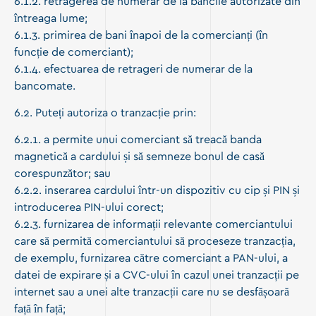
6.1.2. retragerea de numerar de la băncile autorizate din
întreaga lume;
6.1.3. primirea de bani înapoi de la comercianți (în
funcție de comerciant);
6.1.4. efectuarea de retrageri de numerar de la
bancomate.
6.2. Puteți autoriza o tranzacție prin:
6.2.1. a permite unui comerciant să treacă banda
magnetică a cardului și să semneze bonul de casă
corespunzător; sau
6.2.2. inserarea cardului într-un dispozitiv cu cip și PIN și
introducerea PIN-ului corect;
6.2.3. furnizarea de informații relevante comerciantului
care să permită comerciantului să proceseze tranzacția,
de exemplu, furnizarea către comerciant a PAN-ului, a
datei de expirare și a CVC-ului în cazul unei tranzacții pe
internet sau a unei alte tranzacții care nu se desfășoară
față în față;