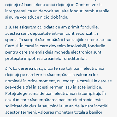
rețineți că banii electronici deținuți în Cont nu vor fi
interpretați ca un depozit sau alte fonduri rambursabile
și nu vă vor aduce nicio dobândă.
2.8. Ne asigurăm că, odată ce am primit fondurile,
acestea sunt depozitate într-un cont securizat, în
special în scopul răscumpărării tranzacțiilor efectuate cu
Cardul. În cazul în care devenim insolvabili, fondurile
pentru care am emis deja monedă electronică sunt
protejate împotriva creanțelor creditorilor.
2.9. La cererea dvs., o parte sau toți banii electronici
deținuți pe card vor fi răscumpărați la valoarea lor
nominală în orice moment, cu excepția cazului în care se
prevede altfel în acești Termeni sau în acte juridice.
Puteți alege suma de bani electronici răscumpărați. În
cazul în care răscumpărarea banilor electronici este
solicitată de dvs. la sau până la un an de la data încetării
acestor Termeni, valoarea monetară totală a banilor