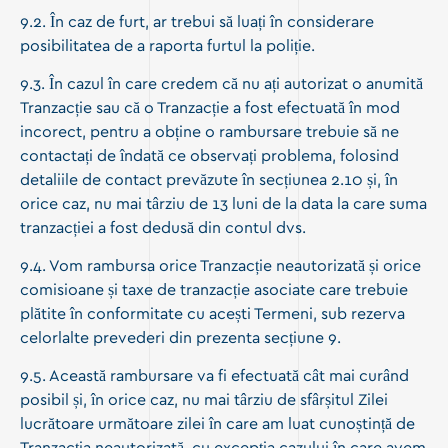
9.2. În caz de furt, ar trebui să luați în considerare
posibilitatea de a raporta furtul la poliție.
9.3. În cazul în care credem că nu ați autorizat o anumită
Tranzacție sau că o Tranzacție a fost efectuată în mod
incorect, pentru a obține o rambursare trebuie să ne
contactați de îndată ce observați problema, folosind
detaliile de contact prevăzute în secțiunea 2.10 și, în
orice caz, nu mai târziu de 13 luni de la data la care suma
tranzacției a fost dedusă din contul dvs.
9.4. Vom rambursa orice Tranzacție neautorizată și orice
comisioane și taxe de tranzacție asociate care trebuie
plătite în conformitate cu acești Termeni, sub rezerva
celorlalte prevederi din prezenta secțiune 9.
9.5. Această rambursare va fi efectuată cât mai curând
posibil și, în orice caz, nu mai târziu de sfârșitul Zilei
lucrătoare următoare zilei în care am luat cunoștință de