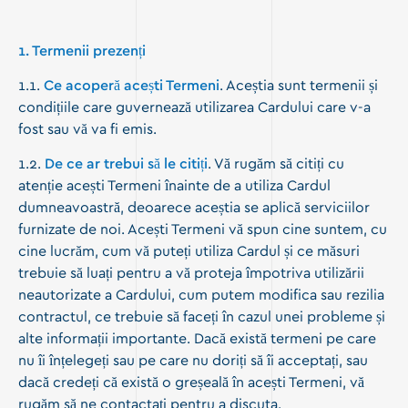
1. Termenii prezenți
1.1.
Ce acoperă acești Termeni
. Aceștia sunt termenii și
condițiile care guvernează utilizarea Cardului care v-a
fost sau vă va fi emis.
1.2.
De ce ar trebui să le citiți
. Vă rugăm să citiți cu
atenție acești Termeni înainte de a utiliza Cardul
dumneavoastră, deoarece aceștia se aplică serviciilor
furnizate de noi. Acești Termeni vă spun cine suntem, cu
cine lucrăm, cum vă puteți utiliza Cardul și ce măsuri
trebuie să luați pentru a vă proteja împotriva utilizării
neautorizate a Cardului, cum putem modifica sau rezilia
contractul, ce trebuie să faceți în cazul unei probleme și
alte informații importante. Dacă există termeni pe care
nu îi înțelegeți sau pe care nu doriți să îi acceptați, sau
dacă credeți că există o greșeală în acești Termeni, vă
rugăm să ne contactați pentru a discuta.