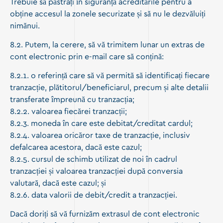
Trebuie să păstrați în siguranță acreditările pentru a
obține accesul la zonele securizate și să nu le dezvăluiți
nimănui.
8.2. Putem, la cerere, să vă trimitem lunar un extras de
cont electronic prin e-mail care să conțină:
8.2.1. o referință care să vă permită să identificați fiecare
tranzacție, plătitorul/beneficiarul, precum și alte detalii
transferate împreună cu tranzacția;
8.2.2. valoarea fiecărei tranzacții;
8.2.3. moneda în care este debitat/creditat cardul;
8.2.4. valoarea oricăror taxe de tranzacție, inclusiv
defalcarea acestora, dacă este cazul;
8.2.5. cursul de schimb utilizat de noi în cadrul
tranzacției și valoarea tranzacției după conversia
valutară, dacă este cazul; și
8.2.6. data valorii de debit/credit a tranzacției.
Dacă doriți să vă furnizăm extrasul de cont electronic