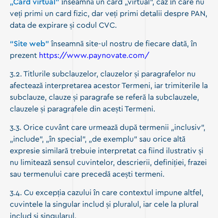
„Card virtual”
înseamnă un card „virtual”, caz în care nu
veți primi un card fizic, dar veți primi detalii despre PAN,
data de expirare și codul CVC.
“Site
web”
înseamnă site-ul nostru de fiecare dată, în
prezent
https://www.paynovate.com/
3.2. Titlurile subclauzelor, clauzelor și paragrafelor nu
afectează interpretarea acestor Termeni, iar trimiterile la
subclauze, clauze și paragrafe se referă la subclauzele,
clauzele și paragrafele din acești Termeni.
3.3. Orice cuvânt care urmează după termenii „inclusiv”,
„include”, „în special”, „de exemplu” sau orice altă
expresie similară trebuie interpretat ca fiind ilustrativ și
nu limitează sensul cuvintelor, descrierii, definiției, frazei
sau termenului care precedă acești termeni.
3.4. Cu excepția cazului în care contextul impune altfel,
cuvintele la singular includ și pluralul, iar cele la plural
includ și singularul.