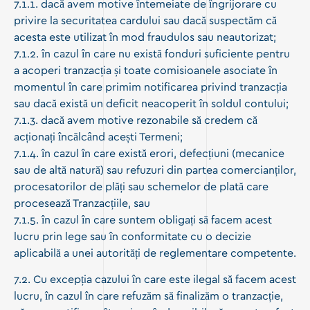
7.1.1. dacă avem motive întemeiate de îngrijorare cu
privire la securitatea cardului sau dacă suspectăm că
acesta este utilizat în mod fraudulos sau neautorizat;
7.1.2. în cazul în care nu există fonduri suficiente pentru
a acoperi tranzacția și toate comisioanele asociate în
momentul în care primim notificarea privind tranzacția
sau dacă există un deficit neacoperit în soldul contului;
7.1.3. dacă avem motive rezonabile să credem că
acționați încălcând acești Termeni;
7.1.4. în cazul în care există erori, defecțiuni (mecanice
sau de altă natură) sau refuzuri din partea comercianților,
procesatorilor de plăți sau schemelor de plată care
procesează Tranzacțiile, sau
7.1.5. în cazul în care suntem obligați să facem acest
lucru prin lege sau în conformitate cu o decizie
aplicabilă a unei autorități de reglementare competente.
7.2. Cu excepția cazului în care este ilegal să facem acest
lucru, în cazul în care refuzăm să finalizăm o tranzacție,